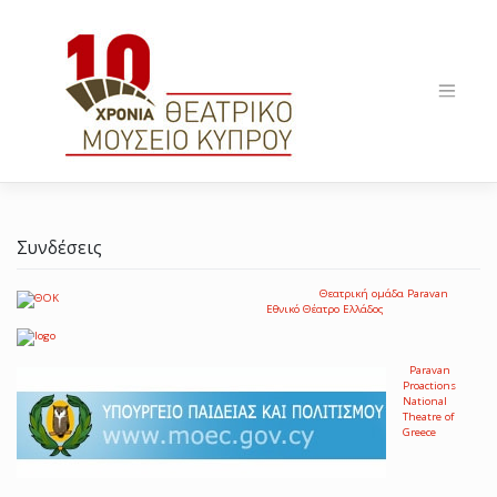
Skip
to
content
Συνδέσεις
Θεατρική ομάδα Paravan
Εθνικό Θέατρο Ελλάδος
Paravan
Proactions
National
Theatre of
Greece