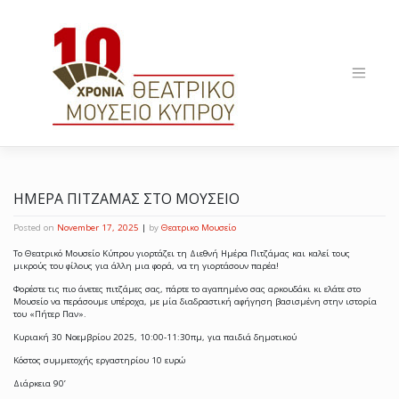
Skip
to
content
ΗΜΕΡΑ ΠΙΤΖΑΜΑΣ ΣΤΟ ΜΟΥΣΕΙΟ
Posted on
November 17, 2025
|
by
Θεατρικο Μουσείο
Το
Θεατρικό Μουσείο
Κύπρου
γιορτάζει τη Διεθνή Ημέρα Πιτζάμας και καλεί τους
μικρούς του φίλους για άλλη μια φορά, να τη γιορτάσουν παρέα!
Φορέστε τις πιο άνετες πιτζάμες σας, πάρτε το αγαπημένο σας αρκουδάκι κι ελάτε στο
Μουσείο να περάσουμε υπέροχα, με μία διαδραστική αφήγηση βασισμένη στην ιστορία
του «Πήτερ Παν».
Κυριακή 30 Νοεμβρίου 2025, 10:00-11:30πμ, για παιδιά δημοτικού
Κόστος συμμετοχής εργαστηρίου 10 ευρώ
Διάρκεια 90’